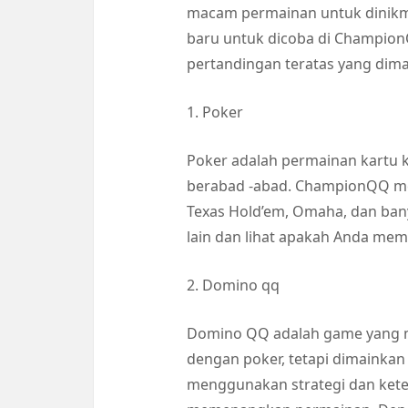
macam permainan untuk dinikm
baru untuk dicoba di ChampionQQ
pertandingan teratas yang dim
1. Poker
Poker adalah permainan kartu k
berabad -abad. ChampionQQ me
Texas Hold’em, Omaha, dan bany
lain dan lihat apakah Anda memi
2. Domino qq
Domino QQ adalah game yang m
dengan poker, tetapi dimainka
menggunakan strategi dan ket