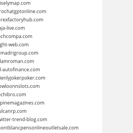
iselymap.com
rochatgptonline.com
orexfactoryhub.com
aja-live.com
echcompa.com
ight-web.com
imadrigroup.com
slamroman.com
d-autofinance.com
rienlyjokerpoker.com
owloonnslots.com
echibro.com
lpinemagazines.com
ulcanrp.com
witter-trend-blog.com
ontblancpensonlineoutletsale.com