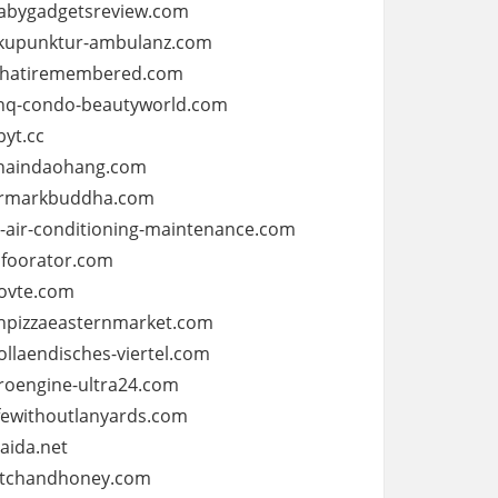
abygadgetsreview.com
kupunktur-ambulanz.com
hatiremembered.com
inq-condo-beautyworld.com
byt.cc
haindaohang.com
rmarkbuddha.com
g-air-conditioning-maintenance.com
nfoorator.com
ovte.com
hpizzaeasternmarket.com
ollaendisches-viertel.com
roengine-ultra24.com
ifewithoutlanyards.com
raida.net
itchandhoney.com