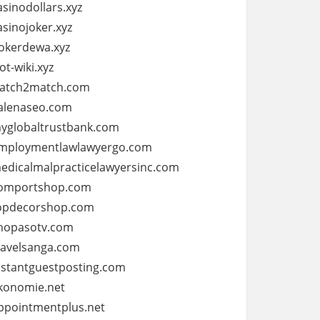
asinodollars.xyz
asinojoker.xyz
okerdewa.xyz
lot-wiki.xyz
atch2match.com
alenaseo.com
yglobaltrustbank.com
mploymentlawlawyergo.com
edicalmalpracticelawyersinc.com
omportshop.com
opdecorshop.com
hopasotv.com
ravelsanga.com
nstantguestposting.com
konomie.net
ppointmentplus.net