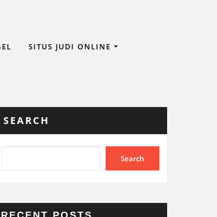
GEL
SITUS JUDI ONLINE
SEARCH
Search
RECENT POSTS