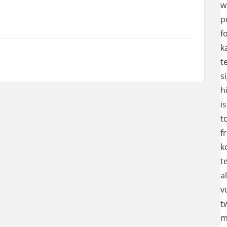
w
p
f
k
t
s
h
i
t
f
k
t
a
v
t
m