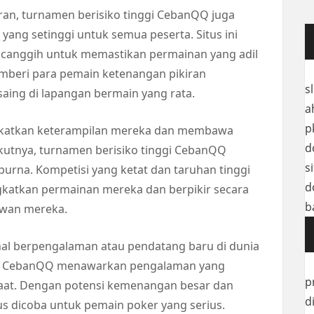
ran, turnamen berisiko tinggi CebanQQ juga
ng setinggi untuk semua peserta. Situs ini
canggih untuk memastikan permainan yang adil
beri para pemain ketenangan pikiran
s
ing di lapangan bermain yang rata.
a
p
gkatkan keterampilan mereka dan membawa
d
kutnya, turnamen berisiko tinggi CebanQQ
s
rna. Kompetisi yang ketat dan taruhan tinggi
d
atkan permainan mereka dan berpikir secara
b
awan mereka.
al berpengalaman atau pendatang baru di dunia
men CebanQQ menawarkan pengalaman yang
p
at. Dengan potensi kemenangan besar dan
d
rus dicoba untuk pemain poker yang serius.