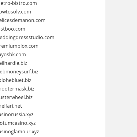
etro-bistro.com
owtosolv.com
elicesdemanon.com
estboo.com
eddingdressstudio.com
remiumplox.com
ayosbk.com
eilhardie.biz
ebmoneysurf.biz
olohebluet.biz
hootermask.biz
usterwheel.biz
helfari.net
asinorussia.xyz
lotumcasino.xyz
asinoglamour.xyz