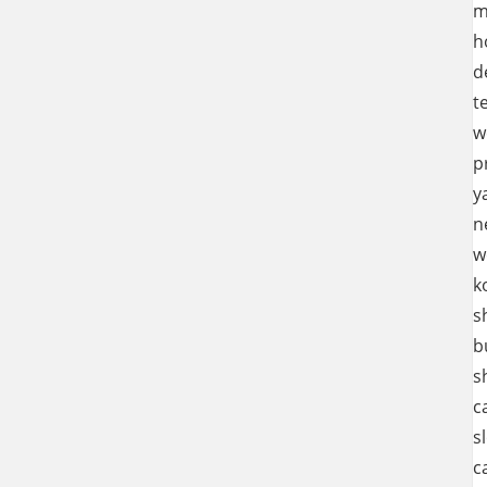
m
h
d
t
w
p
y
n
w
k
s
b
s
c
s
c