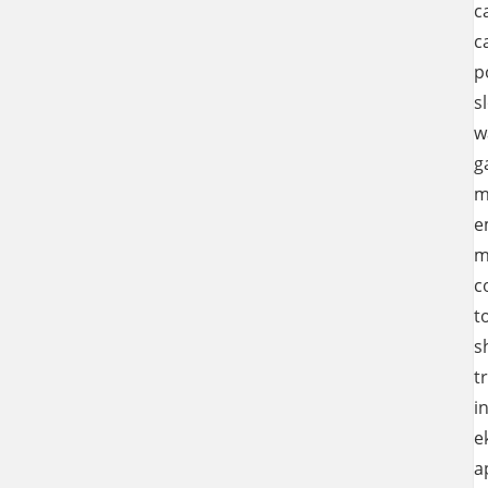
c
c
p
s
w
g
m
e
m
c
t
s
t
i
e
a