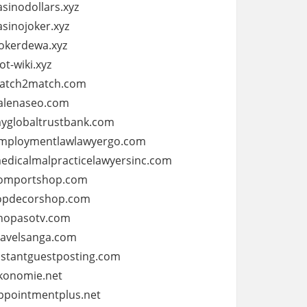
asinodollars.xyz
asinojoker.xyz
okerdewa.xyz
lot-wiki.xyz
atch2match.com
alenaseo.com
yglobaltrustbank.com
mploymentlawlawyergo.com
edicalmalpracticelawyersinc.com
omportshop.com
opdecorshop.com
hopasotv.com
ravelsanga.com
nstantguestposting.com
konomie.net
ppointmentplus.net