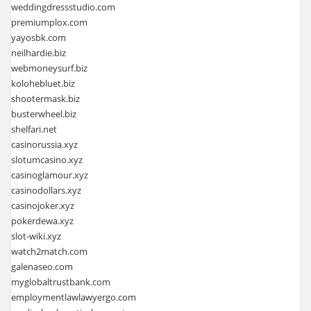
weddingdressstudio.com
premiumplox.com
yayosbk.com
neilhardie.biz
webmoneysurf.biz
kolohebluet.biz
shootermask.biz
busterwheel.biz
shelfari.net
casinorussia.xyz
slotumcasino.xyz
casinoglamour.xyz
casinodollars.xyz
casinojoker.xyz
pokerdewa.xyz
slot-wiki.xyz
watch2match.com
galenaseo.com
myglobaltrustbank.com
employmentlawlawyergo.com