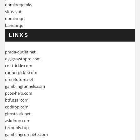
dominoqq pkv
situs slot
dominoqq
bandarqq
LINKS
prada-outlet.net
digigrowthpro.com
colttrickle.com
runnerpickfr.com
omnifuture.net
gamblingfunnels.com
pcos-help.com
btfutsal.com
codirop.com
ghosts-uk.net
askdono.com
techonly.top
gamblingcompete.com