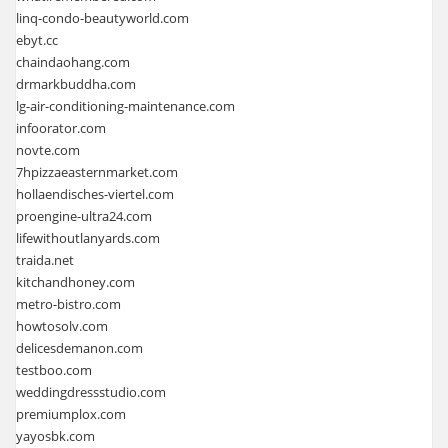
linq-condo-beautyworld.com
ebyt.cc
chaindaohang.com
drmarkbuddha.com
lg-air-conditioning-maintenance.com
infoorator.com
novte.com
7hpizzaeasternmarket.com
hollaendisches-viertel.com
proengine-ultra24.com
lifewithoutlanyards.com
traida.net
kitchandhoney.com
metro-bistro.com
howtosolv.com
delicesdemanon.com
testboo.com
weddingdressstudio.com
premiumplox.com
yayosbk.com