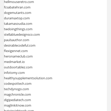
hellmouseretro.com
fcsabatehran.com
dogemutants.com
duramaxtop.com
takamasoudia.com
twdoingthings.com
stellabluedesignsco.com
paulsauthor.com
desirablecodeful.com
flexigennet.com
heronameclub.com
medmarket.io
outdoortablez.com
infotomy.com
healthysupplementsolution.com
codespottech.com
techdynogo.com
magchronicle.com
digipediatech.com
maglinkitnow.com
byteinsightweb.com