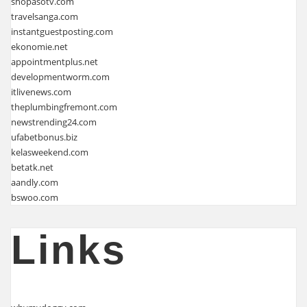
shopasotv.com
travelsanga.com
instantguestposting.com
ekonomie.net
appointmentplus.net
developmentworm.com
itlivenews.com
theplumbingfremont.com
newstrending24.com
ufabetbonus.biz
kelasweekend.com
betatk.net
aandly.com
bswoo.com
Links