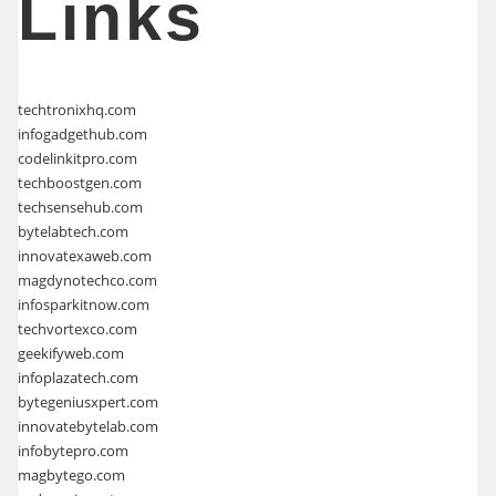
Links
techtronixhq.com
infogadgethub.com
codelinkitpro.com
techboostgen.com
techsensehub.com
bytelabtech.com
innovatexaweb.com
magdynotechco.com
infosparkitnow.com
techvortexco.com
geekifyweb.com
infoplazatech.com
bytegeniusxpert.com
innovatebytelab.com
infobytepro.com
magbytego.com