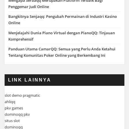
Mengapa Serbaqq Merupakan Platform Terbaik Bagi
Penggemar Judi Online
Bangkitnya Senjaqq: Pengubah Permainan di Industri Kasino
Online
Menjelajahi Dunia Piano Virtual dengan PianoQQ: Tinjauan
Komprehensif
Panduan Utama CamarQQ: Semua yang Perlu Anda Ketahui
Tentang Komunitas Poker Online yang Berkembang Ini
LINK LAINNYA
slot demo pragmatic
ahliqq
pkv games
dominoqq pkv
situs slot
dominoqq