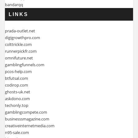
bandarqq
LINKS
prada-outlet.net
digigrowthpro.com
colttrickle.com
runnerpickfr.com
omnifuture.net
gamblingfunnels.com
pcos-help.com
btfutsal.com
codirop.com
ghosts-uk.net
askdono.com
techonly.top
gamblingcompete.com
businesssmagazine.com
creativeinternetmedia.com
n95-sale.com