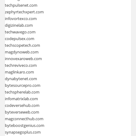
techpulsenet.com
zephyrtechxpert.com
infovortexco.com
digizinelab.com
techwavego.com
codepulsex.com
techscopetech.com
magdynoweb.com
innovexaroweb.com
techreviveco.com
maglinkaro.com
dynabytenet.com
bytesourcepro.com
techspherelab.com
infomatrixlab.com
codeversehub.com
byteverseweb.com
magconnecthub.com
byteboostgenius.com
synapsegoplus.com