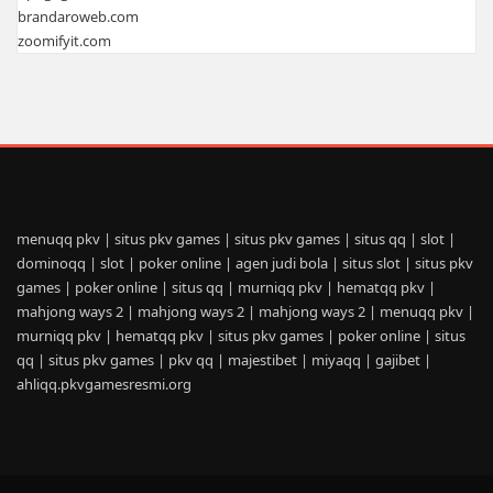
brandaroweb.com
zoomifyit.com
menuqq pkv
|
situs pkv games
|
situs pkv games
|
situs qq
|
slot
|
dominoqq
|
slot
|
poker online
|
agen judi bola
|
situs slot
|
situs pkv
games
|
poker online
|
situs qq
|
murniqq pkv
|
hematqq pkv
|
mahjong ways 2
|
mahjong ways 2
|
mahjong ways 2
|
menuqq pkv
|
murniqq pkv
|
hematqq pkv
|
situs pkv games
|
poker online
|
situs
qq
|
situs pkv games
|
pkv qq
|
majestibet
|
miyaqq
|
gajibet
|
ahliqq.pkvgamesresmi.org