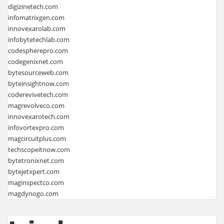
digizinetech.com
infomatrixgen.com
innovexarolab.com
infobytetechlab.com
codespherepro.com
codegenixnet.com
bytesourceweb.com
byteinsightnow.com
coderevivetech.com
magrevolveco.com
innovexarotech.com
infovortexpro.com
magcircuitplus.com
techscopeitnow.com
bytetronixnet.com
bytejetxpert.com
maginspectco.com
magdynogo.com