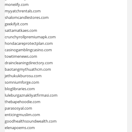
moneiify.com
myyatchrentals.com
shalomcandlestores.com
geekifyit.com
sattamatkaes.com
crunchyrollpremiumapk.com
hondacareprotectplan.com
casinogamblingcasino.com
towtimenews.com
draincleaningdirectory.com
baotangmythuathcm.com
jethukukburosu.com
somniumforge.com
bloglibraries.com
luleburgaznakliyatfirmasi.com
thebapehoodie.com
parasosyal.com
enticingmuslim.com
goodhealthsoundwealth.com
elenapoems.com