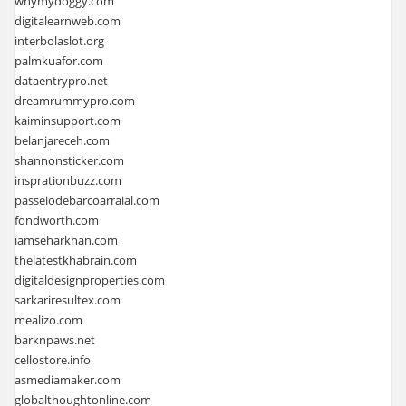
whymydoggy.com
digitalearnweb.com
interbolaslot.org
palmkuafor.com
dataentrypro.net
dreamrummypro.com
kaiminsupport.com
belanjareceh.com
shannonsticker.com
insprationbuzz.com
passeiodebarcoarraial.com
fondworth.com
iamseharkhan.com
thelatestkhabrain.com
digitaldesignproperties.com
sarkariresultex.com
mealizo.com
barknpaws.net
cellostore.info
asmediamaker.com
globalthoughtonline.com