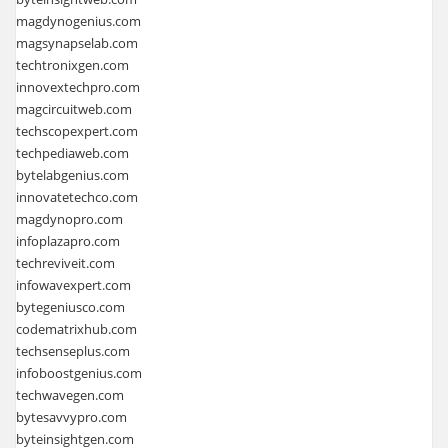
magdynogenius.com
magsynapselab.com
techtronixgen.com
innovextechpro.com
magcircuitweb.com
techscopexpert.com
techpediaweb.com
bytelabgenius.com
innovatetechco.com
magdynopro.com
infoplazapro.com
techreviveit.com
infowavexpert.com
bytegeniusco.com
codematrixhub.com
techsenseplus.com
infoboostgenius.com
techwavegen.com
bytesavvypro.com
byteinsightgen.com