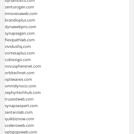
dynamoxco.com
zenturogen.com
innovexaweb.com
brandioplus.com
dynawebpro.com
synapsegen.com
flexipathlab.com
vividushq.com
vortexaplus.com
cubixiogo.com
novuspherenet.com
orbitechnet.com
optiwavex.com
omnidynoco.com
zephyrtechhub.com
truzestweb.com
synapsexpert.com
zentarolab.com
quikbiznow.com
xceleroweb.com
optigogoweb.com