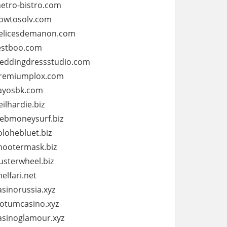
etro-bistro.com
owtosolv.com
elicesdemanon.com
estboo.com
eddingdressstudio.com
remiumplox.com
ayosbk.com
eilhardie.biz
ebmoneysurf.biz
olohebluet.biz
hootermask.biz
usterwheel.biz
helfari.net
asinorussia.xyz
lotumcasino.xyz
asinoglamour.xyz