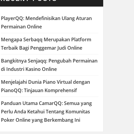
PlayerQQ: Mendefinisikan Ulang Aturan
Permainan Online
Mengapa Serbaqq Merupakan Platform
Terbaik Bagi Penggemar Judi Online
Bangkitnya Senjaqq: Pengubah Permainan
di Industri Kasino Online
Menjelajahi Dunia Piano Virtual dengan
PianoQQ: Tinjauan Komprehensif
Panduan Utama CamarQQ: Semua yang
Perlu Anda Ketahui Tentang Komunitas
Poker Online yang Berkembang Ini