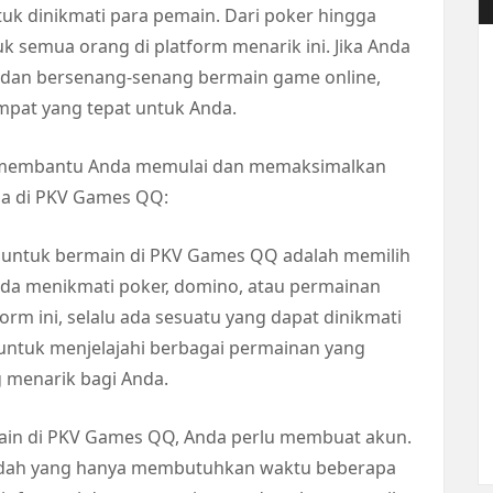
k dinikmati para pemain. Dari poker hingga
k semua orang di platform menarik ini. Jika Anda
 dan bersenang-senang bermain game online,
pat yang tepat untuk Anda.
k membantu Anda memulai dan memaksimalkan
a di PKV Games QQ:
a untuk bermain di PKV Games QQ adalah memilih
nda menikmati poker, domino, atau permainan
form ini, selalu ada sesuatu yang dapat dinikmati
ntuk menjelajahi berbagai permainan yang
 menarik bagi Anda.
main di PKV Games QQ, Anda perlu membuat akun.
mudah yang hanya membutuhkan waktu beberapa