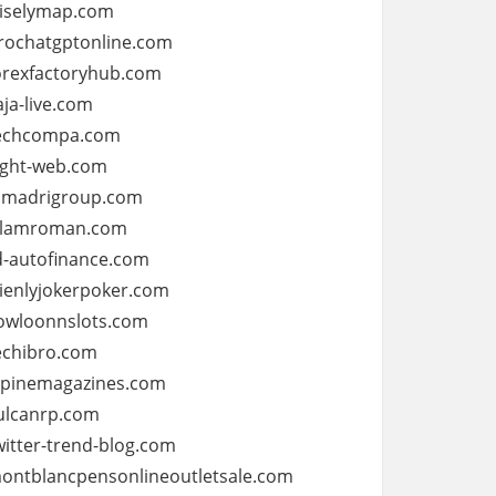
iselymap.com
rochatgptonline.com
orexfactoryhub.com
aja-live.com
echcompa.com
ight-web.com
imadrigroup.com
slamroman.com
d-autofinance.com
rienlyjokerpoker.com
owloonnslots.com
echibro.com
lpinemagazines.com
ulcanrp.com
witter-trend-blog.com
ontblancpensonlineoutletsale.com