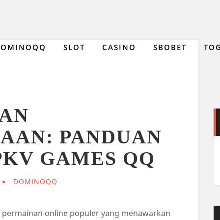
DOMINOQQ
SLOT
CASINO
SBOBET
TO
AN
AAN: PANDUAN
PKV GAMES QQ
DOMINOQQ
 permainan online populer yang menawarkan