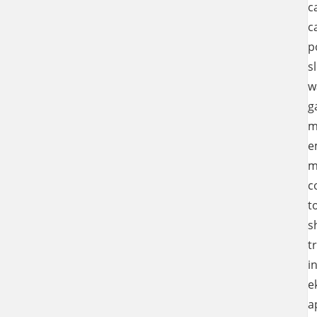
c
c
p
s
w
g
m
e
m
c
t
s
t
i
e
a