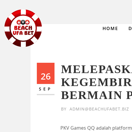
Skip
to
content
HOME
MELEPASK
26
KEGEMBIR
SEP
BERMAIN 
BY
ADMIN@BEACHUFABET.BIZ
PKV Games QQ adalah platform