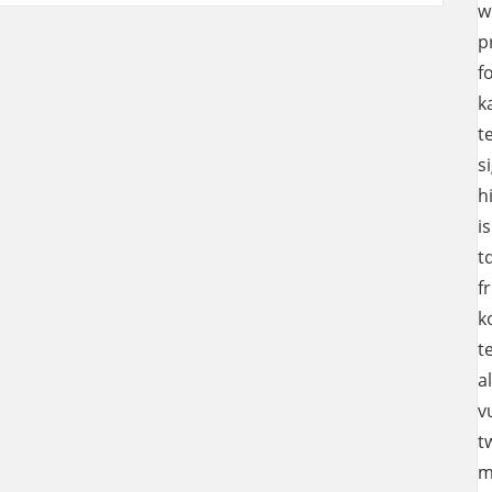
w
p
f
k
t
s
h
i
t
f
k
t
a
v
t
m