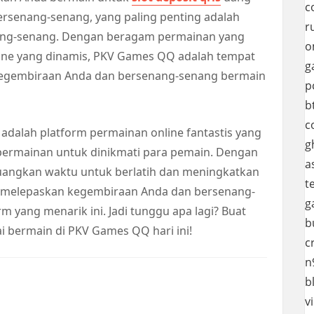
c
rsenang-senang, yang paling penting adalah
r
ang-senang. Dengan beragam permainan yang
o
line yang dinamis, PKV Games QQ adalah tempat
g
kegembiraan Anda dan bersenang-senang bermain
p
b
c
dalah platform permainan online fantastis yang
g
rmainan untuk dinikmati para pemain. Dengan
a
uangkan waktu untuk berlatih dan meningkatkan
t
t melepaskan kegembiraan Anda dan bersenang-
g
 yang menarik ini. Jadi tunggu apa lagi? Buat
b
i bermain di PKV Games QQ hari ini!
c
n
b
v