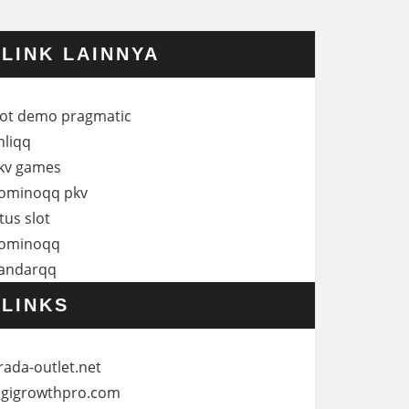
LINK LAINNYA
lot demo pragmatic
hliqq
kv games
ominoqq pkv
itus slot
ominoqq
andarqq
LINKS
rada-outlet.net
igigrowthpro.com