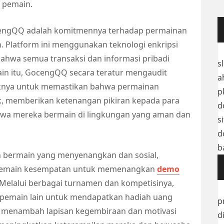
 pemain.
ocengQQ adalah komitmennya terhadap permainan
 Platform ini menggunakan teknologi enkripsi
ahwa semua transaksi dan informasi pribadi
s
lain itu, GocengQQ secara teratur mengaudit
a
knya untuk memastikan bahwa permainan
p
ak, memberikan ketenangan pikiran kepada para
d
wa mereka bermain di lingkungan yang aman dan
s
d
b
 bermain yang menyenangkan dan sosial,
emain kesempatan untuk memenangkan
demo
elalui berbagai turnamen dan kompetisinya,
 pemain lain untuk mendapatkan hadiah uang
p
ini menambah lapisan kegembiraan dan motivasi
d