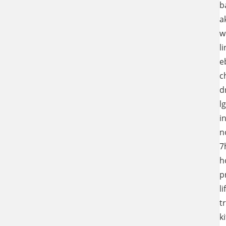
b
a
w
l
e
c
d
l
i
n
7
h
p
l
t
k