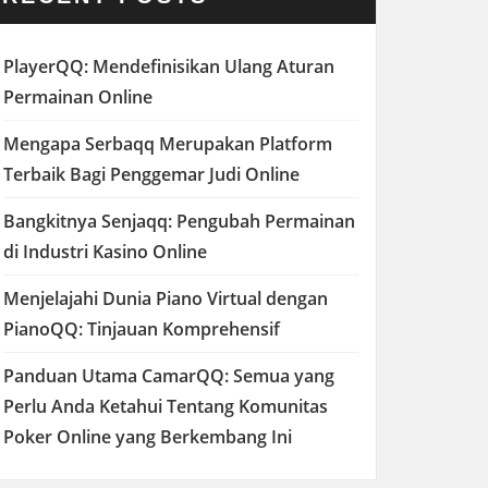
PlayerQQ: Mendefinisikan Ulang Aturan
Permainan Online
Mengapa Serbaqq Merupakan Platform
Terbaik Bagi Penggemar Judi Online
Bangkitnya Senjaqq: Pengubah Permainan
di Industri Kasino Online
Menjelajahi Dunia Piano Virtual dengan
PianoQQ: Tinjauan Komprehensif
Panduan Utama CamarQQ: Semua yang
Perlu Anda Ketahui Tentang Komunitas
Poker Online yang Berkembang Ini