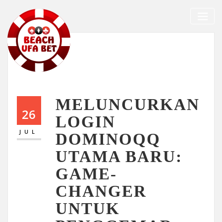
Skip
to
content
MELUNCURKAN
26
LOGIN
JUL
DOMINOQQ
UTAMA BARU:
GAME-
CHANGER
UNTUK