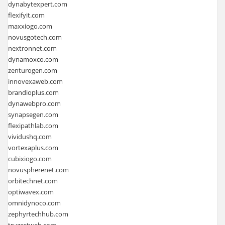
dynabytexpert.com
flexifyit.com
maxxiogo.com
novusgotech.com
nextronnet.com
dynamoxco.com
zenturogen.com
innovexaweb.com
brandioplus.com
dynawebpro.com
synapsegen.com
flexipathlab.com
vividushq.com
vortexaplus.com
cubixiogo.com
novuspherenet.com
orbitechnet.com
optiwavex.com
omnidynoco.com
zephyrtechhub.com