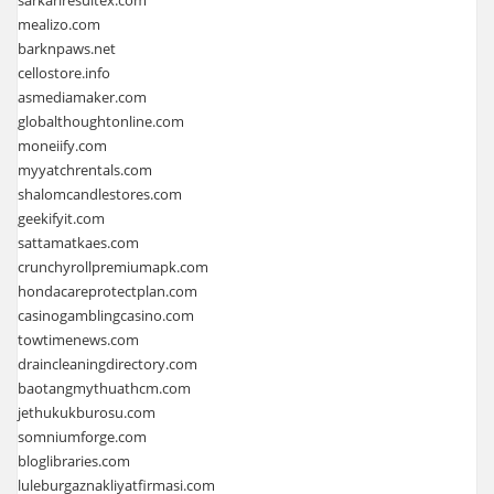
mealizo.com
barknpaws.net
cellostore.info
asmediamaker.com
globalthoughtonline.com
moneiify.com
myyatchrentals.com
shalomcandlestores.com
geekifyit.com
sattamatkaes.com
crunchyrollpremiumapk.com
hondacareprotectplan.com
casinogamblingcasino.com
towtimenews.com
draincleaningdirectory.com
baotangmythuathcm.com
jethukukburosu.com
somniumforge.com
bloglibraries.com
luleburgaznakliyatfirmasi.com