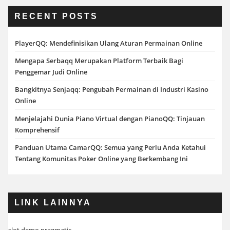
RECENT POSTS
PlayerQQ: Mendefinisikan Ulang Aturan Permainan Online
Mengapa Serbaqq Merupakan Platform Terbaik Bagi
Penggemar Judi Online
Bangkitnya Senjaqq: Pengubah Permainan di Industri Kasino
Online
Menjelajahi Dunia Piano Virtual dengan PianoQQ: Tinjauan
Komprehensif
Panduan Utama CamarQQ: Semua yang Perlu Anda Ketahui
Tentang Komunitas Poker Online yang Berkembang Ini
LINK LAINNYA