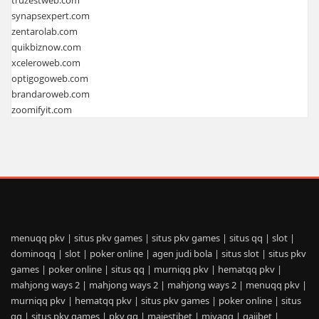
truzestweb.com
synapsexpert.com
zentarolab.com
quikbiznow.com
xceleroweb.com
optigogoweb.com
brandaroweb.com
zoomifyit.com
menuqq pkv
|
situs pkv games
|
situs pkv games
|
situs qq
|
slot
|
dominoqq
|
slot
|
poker online
|
agen judi bola
|
situs slot
|
situs pkv
games
|
poker online
|
situs qq
|
murniqq pkv
|
hematqq pkv
|
mahjong ways 2
|
mahjong ways 2
|
mahjong ways 2
|
menuqq pkv
|
murniqq pkv
|
hematqq pkv
|
situs pkv games
|
poker online
|
situs
qq
|
situs pkv games
|
pkv qq
|
majestibet
|
miyaqq
|
gajibet
|