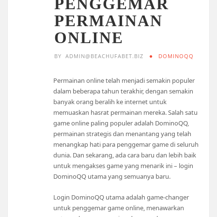
PENGGEMAR
PERMAINAN
ONLINE
BY
ADMIN@BEACHUFABET.BIZ
DOMINOQQ
Permainan online telah menjadi semakin populer
dalam beberapa tahun terakhir, dengan semakin
banyak orang beralih ke internet untuk
memuaskan hasrat permainan mereka. Salah satu
game online paling populer adalah DominoQQ,
permainan strategis dan menantang yang telah
menangkap hati para penggemar game di seluruh
dunia. Dan sekarang, ada cara baru dan lebih baik
untuk mengakses game yang menarik ini – login
DominoQQ utama yang semuanya baru.
Login DominoQQ utama adalah game-changer
untuk penggemar game online, menawarkan