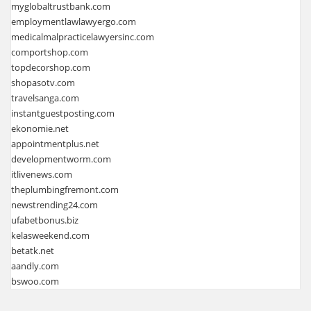
myglobaltrustbank.com
employmentlawlawyergo.com
medicalmalpracticelawyersinc.com
comportshop.com
topdecorshop.com
shopasotv.com
travelsanga.com
instantguestposting.com
ekonomie.net
appointmentplus.net
developmentworm.com
itlivenews.com
theplumbingfremont.com
newstrending24.com
ufabetbonus.biz
kelasweekend.com
betatk.net
aandly.com
bswoo.com