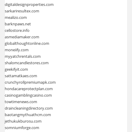
digitaldesignproperties.com
sarkariresultex.com
mealizo.com
barknpaws.net
cellostore.info
asmediamaker.com
globalthoughtonline.com
moneiify.com
myyatchrentals.com
shalomcandlestores.com
geekifyit.com
sattamatkaes.com
crunchyrollpremiumapk.com
hondacareprotectplan.com
casinogamblingcasino.com
towtimenews.com
draincleaningdirectory.com
baotangmythuathcm.com
jethukukburosu.com
somniumforge.com