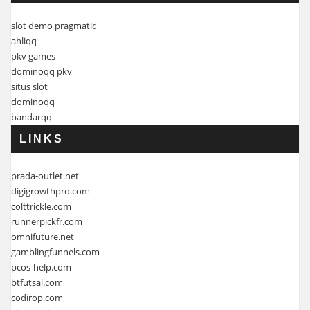
slot demo pragmatic
ahliqq
pkv games
dominoqq pkv
situs slot
dominoqq
bandarqq
LINKS
prada-outlet.net
digigrowthpro.com
colttrickle.com
runnerpickfr.com
omnifuture.net
gamblingfunnels.com
pcos-help.com
btfutsal.com
codirop.com