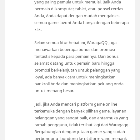
yang paling pemula untuk memulai. Baik Anda
bermain di komputer, tablet, atau ponsel cerdas
Anda, Anda dapat dengan mudah mengakses
semua game favorit Anda hanya dengan beberapa
klik.
Selain semua fitur hebat ini, WaragaQQ juga
menawarkan beberapa bonus dan promosi
fantastis kepada para pemainnya. Dari bonus
selamat datang untuk pemain baru hingga
promosi berkelanjutan untuk pelanggan yang
loyal, ada banyak cara untuk meningkatkan
bankroll Anda dan meningkatkan peluang Anda
untuk menang besar.
Jadi, jika Anda mencari platform game online
terkemuka dengan banyak pilihan game, layanan
pelanggan yang sangat baik, dan antarmuka yang
ramah pengguna, tidak terlihat lagi dari Waragaqq.
Bergabunglah dengan jutaan gamer yang sudah
berbondong -bondong ke platform yang menarik