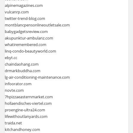
alpinemagazines.com
vulcanrp.com
twitter-trend-blog.com
montblancpensonlineoutletsale.com
babygadgetsreview.com
akupunktur-ambulanz.com
whatiremembered.com
linq-condo-beautyworld.com
ebyt.cc
chaindaohang.com
drmarkbuddha.com
lg-air-conditioning-maintenance.com
infoorator.com
novte.com
7hpizzaeasternmarket.com
hollaendisches-viertel.com
proengine-ultra24.com
lifewithoutlanyards.com
traida.net
kitchandhoney.com