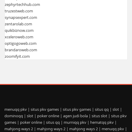
zephyrtechhub.com
truzestweb.com
synapsexpert.com
zentarolab.com
quikbiznow.com
xceleroweb.com
optigogoweb.com
brandaroweb.com
zoomifyit.com
menuqq pkv
|
situs pkv games
|
situs pkv games
|
situs qq
|
slot
|
dominoqq
|
slot
|
poker online
|
agen judi bola
|
situs slot
|
situs pkv
games
|
poker online
|
situs qq
|
murniqq pkv
|
hematqq pkv
|
mahjong ways 2
|
mahjong ways 2
|
mahjong ways 2
|
menuqq pkv
|