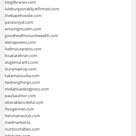
bloglibraries.com
luleburgaznakliyatfirmasi.com
thebapehoodie.com
parasosyal.com
enticingmuslim.com
goodhealthsoundwealth.com
elenapoems.com
hellmouseretro.com
fcsabatehran.com
dogemutants.com
duramaxtop.com
takamasoudia.com
twdoingthings.com
stellabluedesignsco.com
paulsauthor.com
desirablecodeful.com
flexigennet.com
heronameclub.com
medmarket.io
outdoortablez.com
infotomy.com