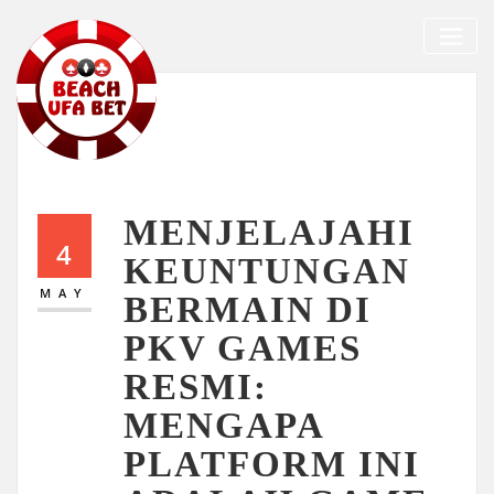
Skip
to
content
MENJELAJAHI
4
KEUNTUNGAN
MAY
BERMAIN DI
PKV GAMES
RESMI:
MENGAPA
PLATFORM INI