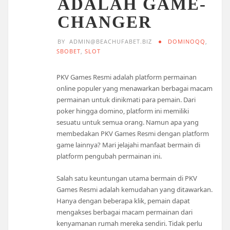
ADALAH GAME-
CHANGER
BY
ADMIN@BEACHUFABET.BIZ
DOMINOQQ
,
SBOBET
,
SLOT
PKV Games Resmi adalah platform permainan
online populer yang menawarkan berbagai macam
permainan untuk dinikmati para pemain. Dari
poker hingga domino, platform ini memiliki
sesuatu untuk semua orang. Namun apa yang
membedakan PKV Games Resmi dengan platform
game lainnya? Mari jelajahi manfaat bermain di
platform pengubah permainan ini.
Salah satu keuntungan utama bermain di PKV
Games Resmi adalah kemudahan yang ditawarkan.
Hanya dengan beberapa klik, pemain dapat
mengakses berbagai macam permainan dari
kenyamanan rumah mereka sendiri. Tidak perlu