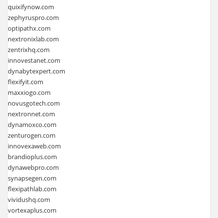
quixifynow.com
zephyruspro.com
optipathx.com
nextronixlab.com
zentrixhq.com
innovestanet.com
dynabytexpert.com
flexifyit.com
maxxiogo.com
novusgotech.com
nextronnet.com
dynamoxco.com
zenturogen.com
innovexaweb.com
brandioplus.com
dynawebpro.com
synapsegen.com
flexipathlab.com
vividushq.com
vortexaplus.com