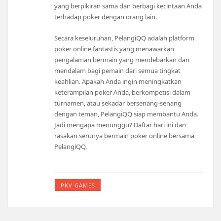
yang berpikiran sama dan berbagi kecintaan Anda
terhadap poker dengan orang lain.
Secara keseluruhan, PelangiQQ adalah platform
poker online fantastis yang menawarkan
pengalaman bermain yang mendebarkan dan
mendalam bagi pemain dari semua tingkat
keahlian. Apakah Anda ingin meningkatkan
keterampilan poker Anda, berkompetisi dalam
turnamen, atau sekadar bersenang-senang
dengan teman, PelangiQQ siap membantu Anda.
Jadi mengapa menunggu? Daftar hari ini dan
rasakan serunya bermain poker online bersama
PelangiQQ.
PKV GAMES