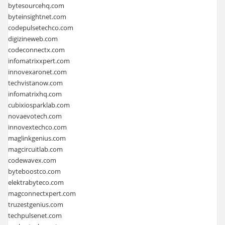
bytesourcehq.com
byteinsightnet.com
codepulsetechco.com
digizineweb.com
codeconnectx.com
infomatrixxpert.com
innovexaronet.com
techvistanow.com
infomatrixhq.com
cubixiosparklab.com
novaevotech.com
innovextechco.com
maglinkgenius.com
magcircuitlab.com
codewavex.com
byteboostco.com
elektrabyteco.com
magconnectxpert.com
truzestgenius.com
techpulsenet.com