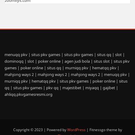
zoomifyit.com
menuqq pkv
|
situs pkv games
|
situs pkv games
|
situs qq
|
slot
|
dominoqq
|
slot
|
poker online
|
agen judi bola
|
situs slot
|
situs pkv
games
|
poker online
|
situs qq
|
murniqq pkv
|
hematqq pkv
|
mahjong ways 2
|
mahjong ways 2
|
mahjong ways 2
|
menuqq pkv
|
murniqq pkv
|
hematqq pkv
|
situs pkv games
|
poker online
|
situs
qq
|
situs pkv games
|
pkv qq
|
majestibet
|
miyaqq
|
gajibet
|
ahliqq.pkvgamesresmi.org
Copyright © 2023 | Powered by
WordPress
|
Fitnessgo theme by