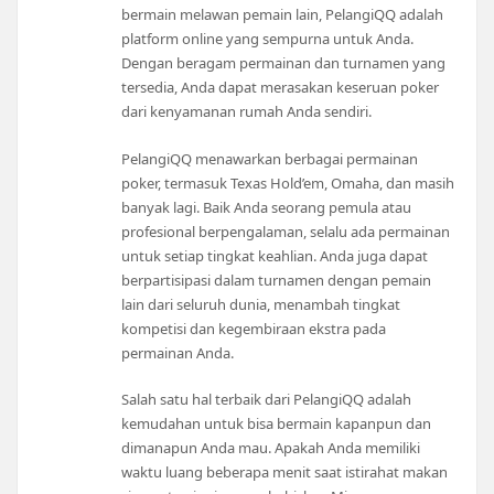
bermain melawan pemain lain, PelangiQQ adalah
platform online yang sempurna untuk Anda.
Dengan beragam permainan dan turnamen yang
tersedia, Anda dapat merasakan keseruan poker
dari kenyamanan rumah Anda sendiri.
PelangiQQ menawarkan berbagai permainan
poker, termasuk Texas Hold’em, Omaha, dan masih
banyak lagi. Baik Anda seorang pemula atau
profesional berpengalaman, selalu ada permainan
untuk setiap tingkat keahlian. Anda juga dapat
berpartisipasi dalam turnamen dengan pemain
lain dari seluruh dunia, menambah tingkat
kompetisi dan kegembiraan ekstra pada
permainan Anda.
Salah satu hal terbaik dari PelangiQQ adalah
kemudahan untuk bisa bermain kapanpun dan
dimanapun Anda mau. Apakah Anda memiliki
waktu luang beberapa menit saat istirahat makan