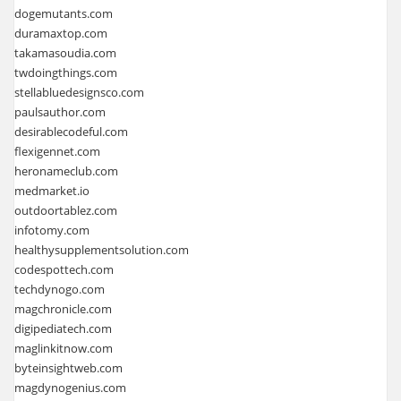
dogemutants.com
duramaxtop.com
takamasoudia.com
twdoingthings.com
stellabluedesignsco.com
paulsauthor.com
desirablecodeful.com
flexigennet.com
heronameclub.com
medmarket.io
outdoortablez.com
infotomy.com
healthysupplementsolution.com
codespottech.com
techdynogo.com
magchronicle.com
digipediatech.com
maglinkitnow.com
byteinsightweb.com
magdynogenius.com