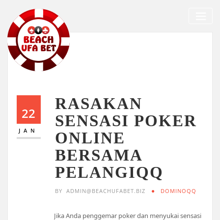
Skip
to
content
RASAKAN
22
SENSASI POKER
JAN
ONLINE
BERSAMA
PELANGIQQ
BY
ADMIN@BEACHUFABET.BIZ
DOMINOQQ
Jika Anda penggemar poker dan menyukai sensasi