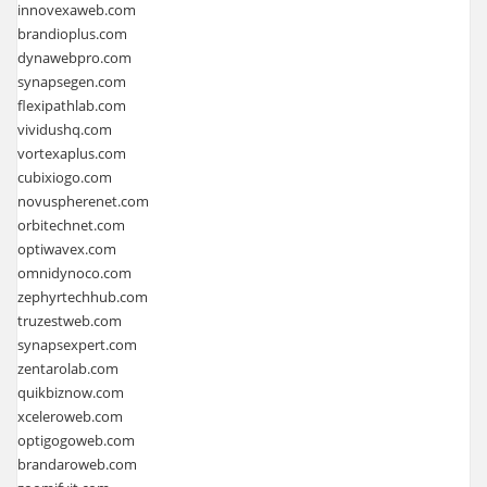
innovexaweb.com
brandioplus.com
dynawebpro.com
synapsegen.com
flexipathlab.com
vividushq.com
vortexaplus.com
cubixiogo.com
novuspherenet.com
orbitechnet.com
optiwavex.com
omnidynoco.com
zephyrtechhub.com
truzestweb.com
synapsexpert.com
zentarolab.com
quikbiznow.com
xceleroweb.com
optigogoweb.com
brandaroweb.com