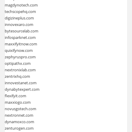
magdynotech.com
techscopehq.com
digizineplus.com
innovexaro.com
bytesourcelab.com
infosparknet.com
maxxifyitnow.com
quixifynow.com
zephyruspro.com
optipathx.com
nextronixlab.com
zentrixhq.com
innovestanet.com
dynabytexpert.com
flexifyit.com
maxxiogo.com
novusgotech.com
nextronnet.com
dynamoxco.com
zenturogen.com