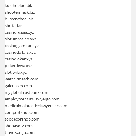
kolohebluet.biz
shootermask.biz
busterwheel.biz
shelfari.net
casinorussia.xyz
slotumcasino.xyz
casinoglamour.xyz
casinodollars.xyz
casinojoker.xyz
pokerdewa.xyz
slot-wiki.xyz
watch2match.com
galenaseo.com
myglobaltrustbank.com
employmentlawlawyergo.com
medicalmalpracticelawyersinc.com
comportshop.com
topdecorshop.com
shopasotv.com
travelsanga.com