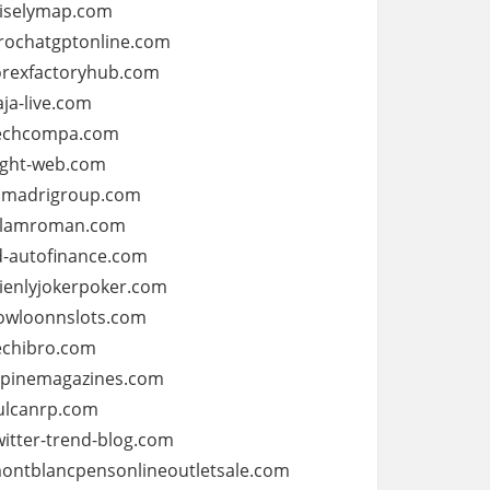
iselymap.com
rochatgptonline.com
orexfactoryhub.com
aja-live.com
echcompa.com
ight-web.com
imadrigroup.com
slamroman.com
d-autofinance.com
rienlyjokerpoker.com
owloonnslots.com
echibro.com
lpinemagazines.com
ulcanrp.com
witter-trend-blog.com
ontblancpensonlineoutletsale.com