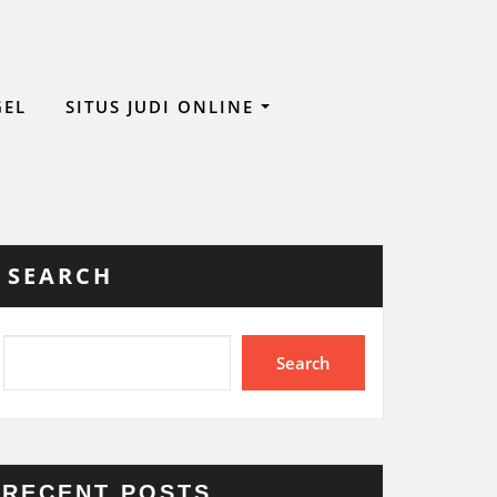
GEL
SITUS JUDI ONLINE
SEARCH
Search
RECENT POSTS