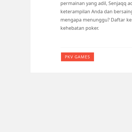
permainan yang adil, Senjaqq a
keterampilan Anda dan bersaing
mengapa menunggu? Daftar ke S
kehebatan poker.
PKV GAMES