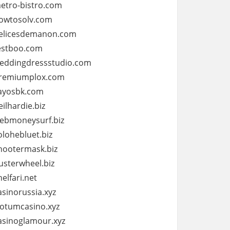
etro-bistro.com
owtosolv.com
elicesdemanon.com
estboo.com
eddingdressstudio.com
remiumplox.com
ayosbk.com
eilhardie.biz
ebmoneysurf.biz
olohebluet.biz
hootermask.biz
usterwheel.biz
helfari.net
asinorussia.xyz
lotumcasino.xyz
asinoglamour.xyz