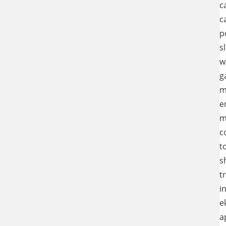
c
c
p
s
w
g
m
e
m
c
t
s
t
i
e
a