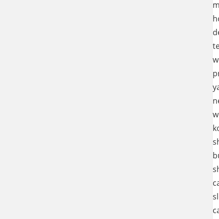
m
h
d
t
w
p
y
n
w
k
s
b
s
c
s
c